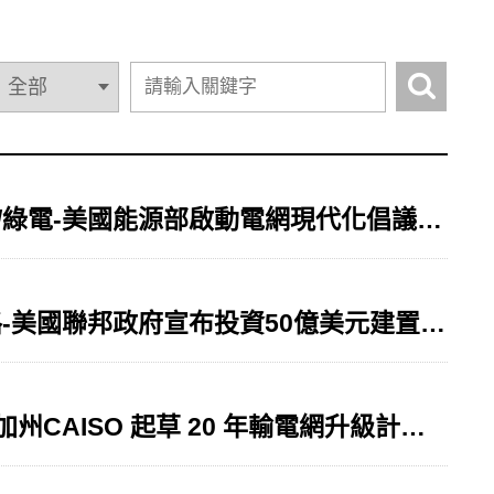
[國際資訊]-輸電基礎建設/智慧電網/淨零碳排/綠電-美國能源部啟動電網現代化倡議計畫
[國際資訊]-電動車/充電網/基礎建設/高速公路-美國聯邦政府宣布投資50億美元建置電動車充電網
[國際資訊]-輸電網/再生能源 /無碳資源/儲能-加州CAISO 起草 20 年輸電網升級計畫邁向2045年100%再生能源與無碳資源目標