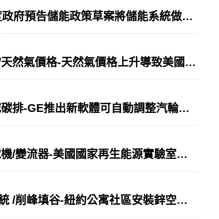
[國際資訊]-儲能政策/電力系統/再生能源-印度政府預告儲能政策草案將儲能系統做為電力系統的一部分
[國際資訊]-電力批發市場/電力交易/結清價格/天然氣價格-天然氣價格上升導致美國2021年電力批發市場結清價格較2020年高
[國際資訊]-汽輪機/自動調整軟體/人工智慧/減碳排-GE推出新軟體可自動調整汽輪機性能使其最佳化
[國際資訊]-風機/電網構建/控制系統/同步發電機/變流器-美國國家再生能源實驗室與GE合作測試示範風機之電網構建技術
[國際資訊]-長時儲能/鋅空氣電池/熱電組合系統 /削峰填谷-紐約公寓社區安裝鋅空氣電池進行長時儲能示範計畫