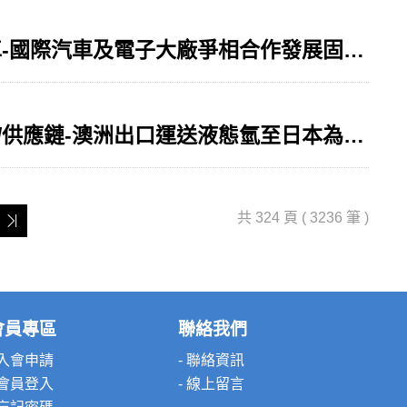
[國際資訊]-固態電池/供應鏈/循環利用/電動車-國際汽車及電子大廠爭相合作發展固態電池製造及循環利用供應鏈
[國際資訊]-液態氫運輸/清潔氫能/碳捕捉封存/供應鏈-澳洲出口運送液態氫至日本為全球首例
共 324 頁 ( 3236 筆 )
會員專區
聯絡我們
 入會申請
- 聯絡資訊
 會員登入
- 線上留言